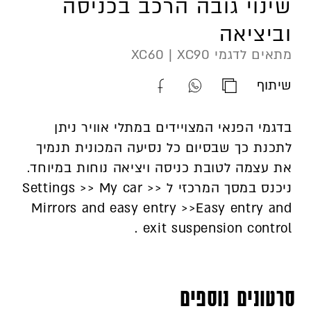
שינוי גובה הרכב בכניסה
וביציאה
מתאים לדגמי XC60 | XC90
שיתוף
העתק
שתף
שתף
כתובת
קישור
קישור
בדגמי הפנאי המצויידים במתלי אוויר ניתן
סרטון
סרטון
סרטון
לתכנת כך שבסיום כל נסיעה המכונית תנמיך
זה
זה
זה
את עצמה לטובת כניסה ויציאה נוחות במיוחד.
בוואטספ
בפייסבוק
ניכנס במסך המרכזי ל Settings >> My car >>
Mirrors and easy entry >>Easy entry and
exit suspension control .
סרטונים נוספים