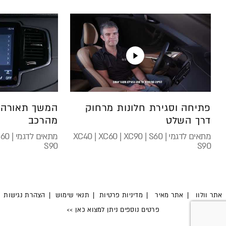
פתיחה וסגירת חלונות מרחוק
המשך תאורה 
דרך השלט
מהרכב
מתאים לדגמי XC40 | XC60 | XC90 | S60 |
מתאים 
S90
S90
אתר וולוו
אתר מאיר
מדיניות פרטיות
תנאי שימוש
הצהרת נגישות
קישור
קישור
פרטים נוספים ניתן למצוא כאן
>>
לאתר
לאתר
קישור
חיצוני
חיצוני
לאתר