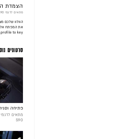
הצמדת הג
מתאים לדגמי XC40 | XC60 | XC90 | S60 | S90
הוולוו שלכם מ
profile to key.
סרטונים נוס
פתיחה וסגיר
S90