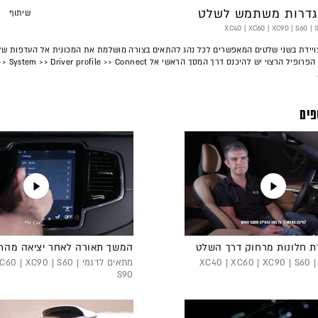
דרות משתמש לשלט
שיתוף
העתק
כתובת
סרטון
צויידת בשני שלטים המאפשרים לכל נהג להתאים בצורה מושלמת את המכונית אל העדפות שלו
זה
את המפתח אל הפרופיל הרצוי יש להיכנס דרך המסך הראשי אל >> Driver profile >> Connect
פים
ת חלונות מרחוק דרך השלט
המשך תאורה לאחר יציאה מהר
מתאים לדגמי XC40 | XC60 | XC90 | S60 |
מתאים לדגמי 0 | XC90 | S60
S90