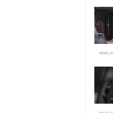
XC40 | XC6 |