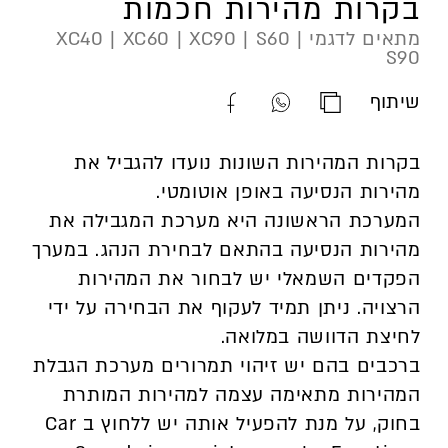
בקרות מהירות חכמות
מתאים לדגמי XC40 | XC60 | XC90 | S60 |
S90
שיתוף
העתק
שתף
שתף
כתובת
קישור
קישור
בקרות המהירות השונות נועדו להגביל את
סרטון
סרטון
סרטון
מהירות הנסיעה באופן אוטומטי.
זה
זה
זה
המערכת הראשונה היא מערכת המגבילה את
בוואטספ
בפייסבוק
מהירות הנסיעה בהתאם לבחירת הנהג. במערך
הפקדים השמאלי יש לבחור את המהירות
הרצויה. ניתן תמיד לעקוף את הבחירה על ידי
לחיצת הדוושה במלואה.
ברכבים בהם יש זיהוי תמרורים מערכת הגבלת
המהירות מתאימה עצמה למהירות המותרת
בחוק, על מנת להפעיל אותה יש ללחוץ ב Car