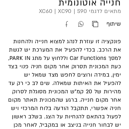
חנייה אוטונומית
מתאים לדגמי XC60 | XC90 | S90
שיתוף
העתק
שתף
שתף
כתובת
קישור
קישור
פונקציה זו עוזרת לנהג למצוא חנייה ולהחנות
סרטון
סרטון
סרטון
את הרכב. בכדי להפעיל את המערכת יש לגשת
זה
זה
זה
למסך Car Functions וללחוץ על מתג PARK IN,
בוואטספ
בפייסבוק
כעת המכונית תסרוק אחר מקום חניה פנוי בצד
ימין, במידה ורוצים לחפש מצד שמאל יש
להפעיל את האיתות שמאלה. שים לב כי רק עד
מהירות של 20 קמ”ש המכונית מסוגלת לסרוק
אחר מקום חנייה. ברגע שהמכונית תאתר מקום
חניה אפשרי, תתקבל הודעה בלוח המרכזי ויש
לפעול בהתאם להנחיות על הצג. בשלב ראשון
יש לבחור חנייה בניצב או במקביל, לאחר מכן