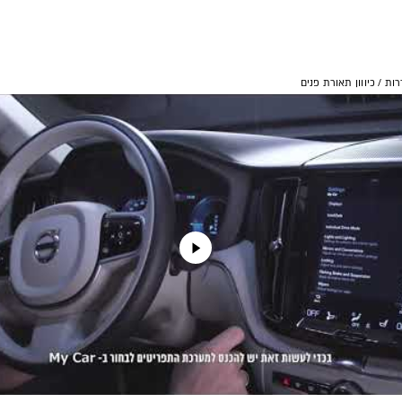
רות
/
כיווון תאורת פנים