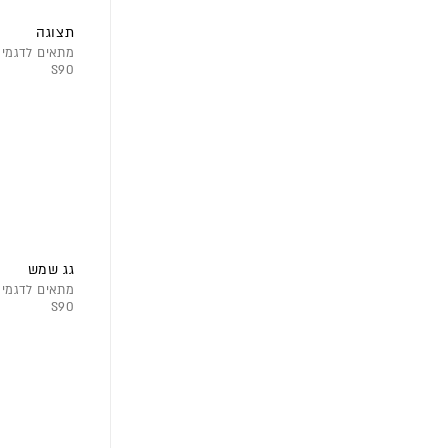
תצוגה
S90
גג שמש
S90