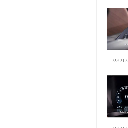
XC40 | XC6 |