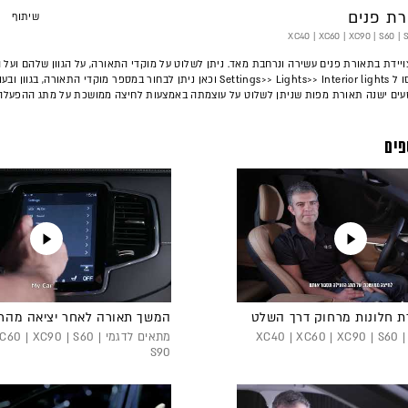
רת פנים
שיתוף
העתק
כתובת
סרטון
ויידת בתאורת פנים עשירה ונרחבת מאד. ניתן לשלוט על מוקדי התאורה, על הגוון שלהם ועל ה
זה
לעשות זאת כנסו ל Settings>> Lights>> Interior lights וכאן ניתן לבחור במספר מוקדי התאורה, 
סעים ישנה תאורת מפות שניתן לשלוט על עוצמתה באמצעות לחיצה ממושכת על מתג ההפעלה
פים
ת חלונות מרחוק דרך השלט
המשך תאורה לאחר יציאה מהר
מתאים לדגמי XC40 | XC60 | XC90 | S60 |
מתאים לדגמי 0 | XC90 | S60
S90