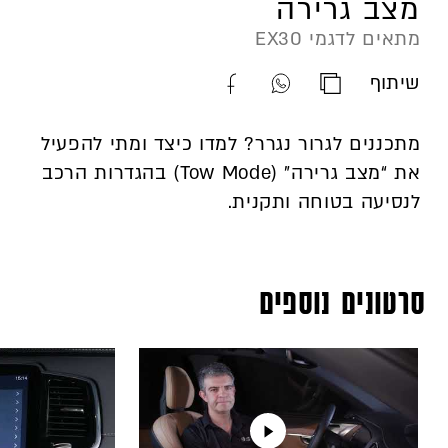
מצב גרירה
מתאים לדגמי EX30
שיתוף
העתק
שתף
שתף
כתובת
קישור
קישור
מתכננים לגרור נגרר? למדו כיצד ומתי להפעיל
סרטון
סרטון
סרטון
את “מצב גרירה” (Tow Mode) בהגדרות הרכב
זה
זה
זה
לנסיעה בטוחה ותקנית.
בוואטספ
בפייסבוק
סרטונים נוספים