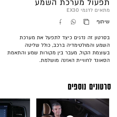
תפעול מערכת השמע
מתאים לדגמי EX30
שיתוף
העתק
שתף
שתף
כתובת
קישור
קישור
בסרטון זה נדגים כיצד לתפעל את מערכת
סרטון
סרטון
סרטון
השמע והמולטימדיה ברכב, כולל שליטה
זה
זה
זה
בעוצמת הקול, מעבר בין מקורות שמע והתאמת
בוואטספ
בפייסבוק
הסאונד לחוויית האזנה מושלמת.
סרטונים נוספים