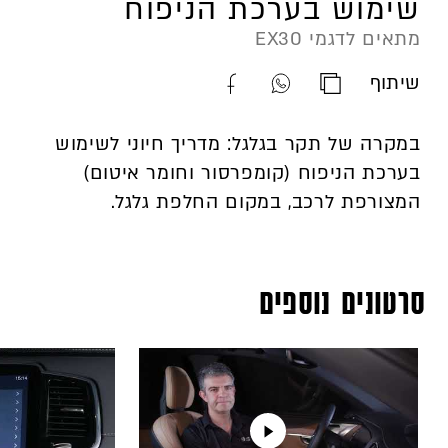
שימוש בערכת הניפוח
מתאים לדגמי EX30
שיתוף
העתק
שתף
שתף
כתובת
קישור
קישור
במקרה של תקר בגלגל: מדריך חיוני לשימוש
סרטון
סרטון
סרטון
בערכת הניפוח (קומפרסור וחומר איטום)
זה
זה
זה
המצורפת לרכב, במקום החלפת גלגל.
בוואטספ
בפייסבוק
סרטונים נוספים